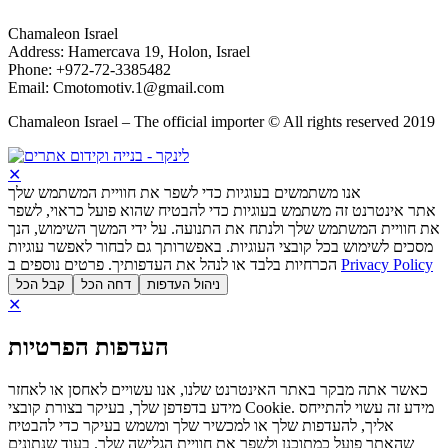
Chamaleon Israel
Address: Hamercava 19, Holon, Israel
Phone: +972-72-3385482
Email: Cmotomotiv.1@gmail.com
Chamaleon Israel – The official importer © All rights reserved 2019
✕
אנו משתמשים בעוגיות כדי לשפר את חוויית המשתמש שלך
אתר אינטרנט זה משתמש בעוגיות כדי להבטיח שהוא פועל כראוי, לשפר
את חוויית המשתמש שלך ולנתח את התנועה. על ידי המשך השימוש, הנך
מסכים לשימוש בכל קובצי העוגיות. באפשרותך גם לבחור לאפשר עוגיות
הכרחיות בלבד או לנהל את העדפותיך. פרטים נוספים ב
Privacy Policy
ניהול העדפות
דחה הכל
קבל הכל
✕
העדפות הפרטיות
כאשר אתה מבקר באתר האינטרנט שלנו, אנו עשויים לאחסן או לאחזר
מידע בדפדפן שלך, בעיקר בצורת קובצי Cookie. מידע זה עשוי להתייחס
אליך, להעדפות שלך או למכשיר שלך ומשמש בעיקר כדי להבטיח
שהאתר פועל כמתוכנן ולשפר את חוויית הגלישה שלך. בעוד שנתונים