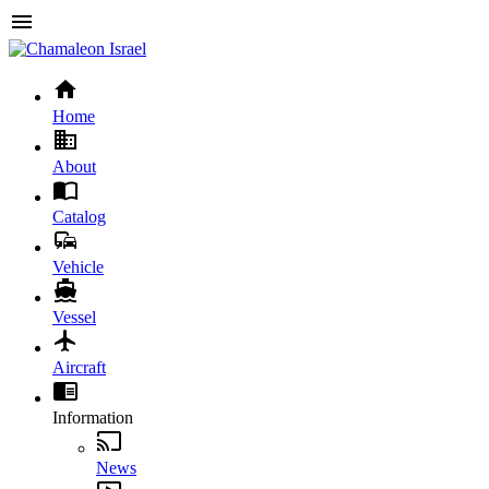
Home
About
Catalog
Vehicle
Vessel
Aircraft
Information
News