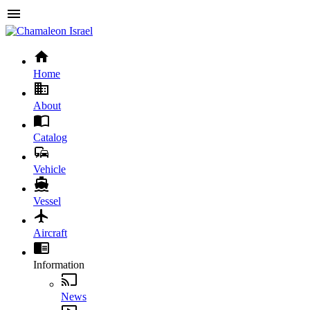
Home
About
Catalog
Vehicle
Vessel
Aircraft
Information
News