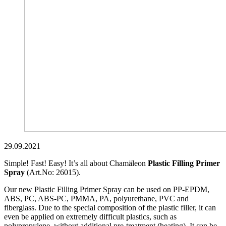
29.09.2021
Simple! Fast! Easy! It’s all about Chamäleon
Plastic Filling Primer
Spray
(Art.No: 26015).
Our new Plastic Filling Primer Spray can be used on PP-EPDM,
ABS, PC, ABS-PC, PMMA, PA, polyurethane, PVC and
fiberglass. Due to the special composition of the plastic filler, it can
even be applied on extremely difficult plastics, such as
polypropylene, without additional pre-treatment (heating). It can be