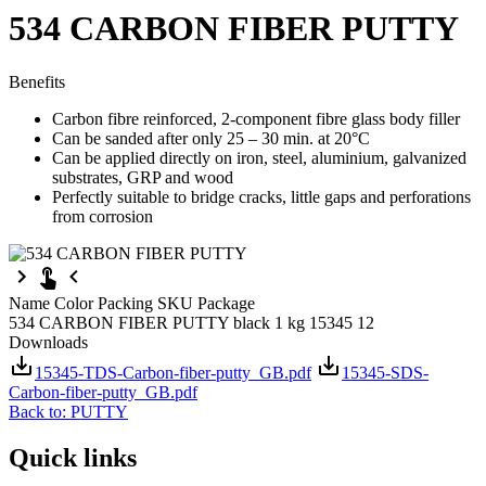
534 CARBON FIBER PUTTY
Benefits
Carbon fibre reinforced, 2-component fibre glass body filler
Can be sanded after only 25 – 30 min. at 20°C
Can be applied directly on iron, steel, aluminium, galvanized
substrates, GRP and wood
Perfectly suitable to bridge cracks, little gaps and perforations
from corrosion
Name
Color
Packing
SKU
Package
534 CARBON FIBER PUTTY
black
1 kg
15345
12
Downloads
15345-TDS-Carbon-fiber-putty_GB.pdf
15345-SDS-
Carbon-fiber-putty_GB.pdf
Back to: PUTTY
Quick links