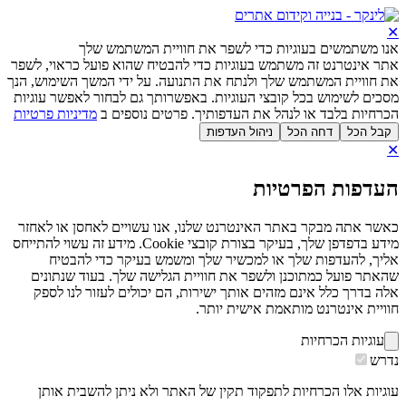
✕
אנו משתמשים בעוגיות כדי לשפר את חוויית המשתמש שלך
אתר אינטרנט זה משתמש בעוגיות כדי להבטיח שהוא פועל כראוי, לשפר
את חוויית המשתמש שלך ולנתח את התנועה. על ידי המשך השימוש, הנך
מסכים לשימוש בכל קובצי העוגיות. באפשרותך גם לבחור לאפשר עוגיות
הכרחיות בלבד או לנהל את העדפותיך. פרטים נוספים ב
מדיניות פרטיות
קבל הכל
דחה הכל
ניהול העדפות
✕
העדפות הפרטיות
כאשר אתה מבקר באתר האינטרנט שלנו, אנו עשויים לאחסן או לאחזר
מידע בדפדפן שלך, בעיקר בצורת קובצי Cookie. מידע זה עשוי להתייחס
אליך, להעדפות שלך או למכשיר שלך ומשמש בעיקר כדי להבטיח
שהאתר פועל כמתוכנן ולשפר את חוויית הגלישה שלך. בעוד שנתונים
אלה בדרך כלל אינם מזהים אותך ישירות, הם יכולים לעזור לנו לספק
חוויית אינטרנט מותאמת אישית יותר.
עוגיות הכרחיות
נדרש
עוגיות אלו הכרחיות לתפקוד תקין של האתר ולא ניתן להשבית אותן