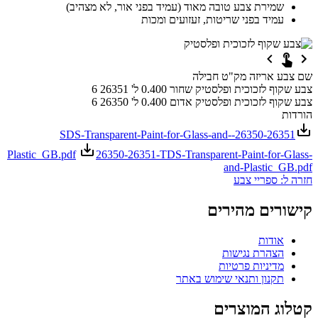
שמירת צבע טובה מאוד (עמיד בפני אור, לא מצהיב)
עמיד בפני שריטות, זעזועים ומכות
שם
צבע
אריזה
מק"ט
חבילה
צבע שקוף לזכוכית ופלסטיק
שחור
0.400 ל'
26351
6
צבע שקוף לזכוכית ופלסטיק
אדום
0.400 ל'
26350
6
הורדות
26350-26351-SDS-Transparent-Paint-for-Glass-and-
Plastic_GB.pdf
26350-26351-TDS-Transparent-Paint-for-Glass-
and-Plastic_GB.pdf
חזרה ל: ספריי צבע
קישורים מהירים
אודות
הצהרת נגישות
מדיניות פרטיות
תקנון ותנאי שימוש באתר
קטלוג המוצרים