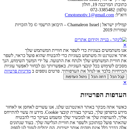
כתובת: המרכבה 19, חולון
טלפון: 072-3385482
דוא"ל:
Cmotomotiv.1@gmail.com
קמיליון ישראל | Chamaleon Israel – היבואן הרשמי © כל הזכויות
שמורות 2019
✕
אנו משתמשים בעוגיות כדי לשפר את חוויית המשתמש שלך
אתר אינטרנט זה משתמש בעוגיות כדי להבטיח שהוא פועל כראוי, לשפר
את חוויית המשתמש שלך ולנתח את התנועה. על ידי המשך השימוש, הנך
מסכים לשימוש בכל קובצי העוגיות. באפשרותך גם לבחור לאפשר עוגיות
הכרחיות בלבד או לנהל את העדפותיך. פרטים נוספים ב
מדיניות פרטיות
קבל הכל
דחה הכל
ניהול העדפות
✕
העדפות הפרטיות
כאשר אתה מבקר באתר האינטרנט שלנו, אנו עשויים לאחסן או לאחזר
מידע בדפדפן שלך, בעיקר בצורת קובצי Cookie. מידע זה עשוי להתייחס
אליך, להעדפות שלך או למכשיר שלך ומשמש בעיקר כדי להבטיח
שהאתר פועל כמתוכנן ולשפר את חוויית הגלישה שלך. בעוד שנתונים
אלה בדרך כלל אינם מזהים אותך ישירות, הם יכולים לעזור לנו לספק