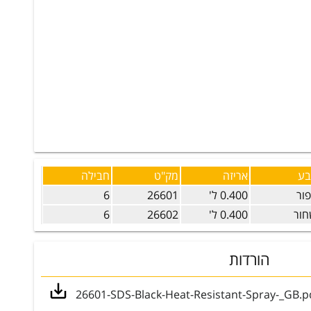
בע
אריזה
מק"ט
חבילה
ור
0.400 ל'
26601
6
ור
0.400 ל'
26602
6
הורדות
26601-SDS-Black-Heat-Resistant-Spray-_GB.p