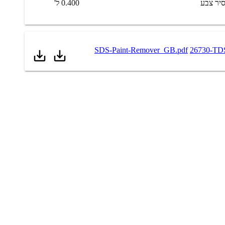
יר צבע
0.400 ל'
26730-TDS