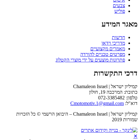
צבעים
פוליש
מאגר המידע
חדשות
מדריכי וידאו
מאמרים מקצועיים
מפרטים טכניים להורדה
פתרונות מוצעים על ידי מוצרי הקטלוג
דרכי התקשרות
קמיליון ישראל | Chamaleon Israel
כתובת: המרכבה 19, חולון
טלפון: 072-3385482
דוא"ל:
Cmotomotiv.1@gmail.com
קמיליון ישראל | Chamaleon Israel – היבואן הרשמי © כל הזכויות
שמורות 2019
✕