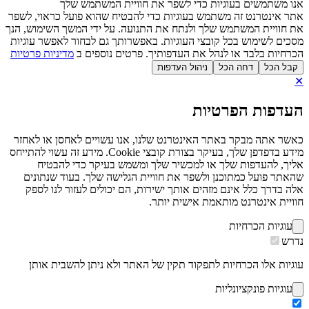
אנו משתמשים בעוגיות כדי לשפר את חוויית המשתמש שלך
אתר אינטרנט זה משתמש בעוגיות כדי להבטיח שהוא פועל כראוי, לשפר
את חוויית המשתמש שלך ולנתח את התנועה. על ידי המשך השימוש, הנך
מסכים לשימוש בכל קובצי העוגיות. באפשרותך גם לבחור לאפשר עוגיות
הכרחיות בלבד או לנהל את העדפותיך. פרטים נוספים ב
מדיניות פרטיות
קבל הכל
דחה הכל
ניהול העדפות
✕
העדפות הפרטיות
כאשר אתה מבקר באתר האינטרנט שלנו, אנו עשויים לאחסן או לאחזר
מידע בדפדפן שלך, בעיקר בצורת קובצי Cookie. מידע זה עשוי להתייחס
אליך, להעדפות שלך או למכשיר שלך ומשמש בעיקר כדי להבטיח
שהאתר פועל כמתוכנן ולשפר את חוויית הגלישה שלך. בעוד שנתונים
אלה בדרך כלל אינם מזהים אותך ישירות, הם יכולים לעזור לנו לספק
חוויית אינטרנט מותאמת אישית יותר.
עוגיות הכרחיות
נדרש
עוגיות אלו הכרחיות לתפקוד תקין של האתר ולא ניתן להשבית אותן
עוגיות פונקציונליות