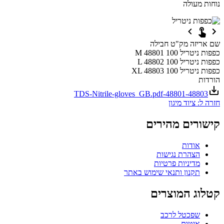
נוחות מעולה
שם
אריזה
מק"ט
חבילה
כפפות ניטריל
100
48801
M
כפפות ניטריל
100
48802
L
כפפות ניטריל
100
48803
XL
הורדות
48801-48803-TDS-Nitrile-gloves_GB.pdf
חזרה ל: ציוד מיגון
קישורים מהירים
אודות
הצהרת נגישות
מדיניות פרטיות
תקנון ותנאי שימוש באתר
קטלוג המוצרים
שפכטל לרכב
איטום