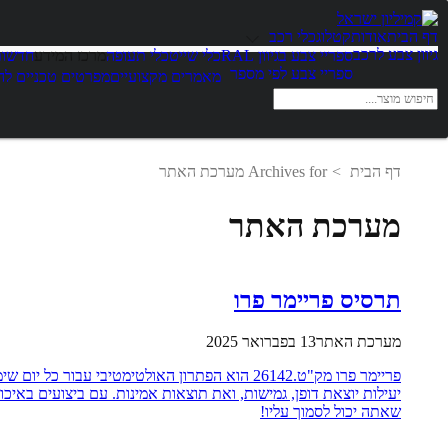
דף הבית
אודות
קטלוג
כלי רכב
גיוון צבע לרכב
ספריי צבע בגיוון RAL
כלי שייט
כלי תעופה
מרכז המידע
חדשות
ספריי צבע לפי מספר
מאמרים מקצועיים
מפרטים טכניים לה
דף הבית
Archives for מערכת האתר
מערכת האתר
תרסיס פריימר פרו
מערכת האתר
13 בפברואר 2025
פריימר פרו מק"ט.26142 הוא הפתרון האולטימטיבי עבור כל 
יעילות יוצאת דופן, גמישות, ואת תוצאות אמינות. עם ביצועים באיכ
שאתה יכול לסמוך עליו!