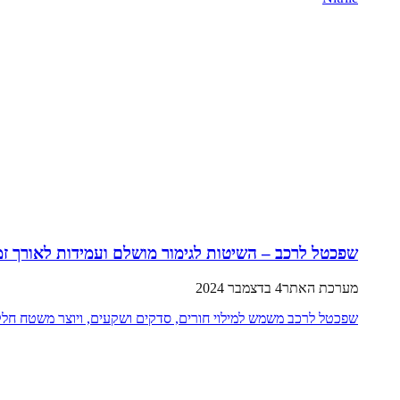
שפכטל לרכב – השיטות לגימור מושלם ועמידות לאורך זמ
מערכת האתר
4 בדצמבר 2024
שפכטל לרכב משמש למילוי חורים, סדקים ושקעים, ויוצר משטח חלק וא