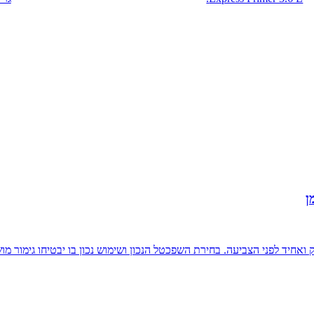
ן
חיד לפני הצביעה. בחירת השפכטל הנכון ושימוש נכון בו יבטיחו גימור מוש